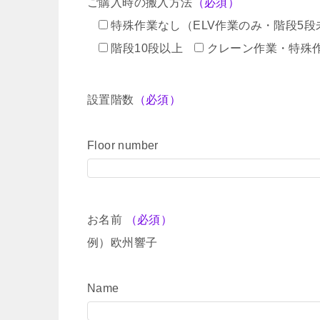
ご購入時の搬入方法
（必須）
特殊作業なし（ELV作業のみ・階段5段
階段10段以上
クレーン作業・特殊
設置階数
（必須）
Floor number
お名前
（必須）
例）欧州響子
Name