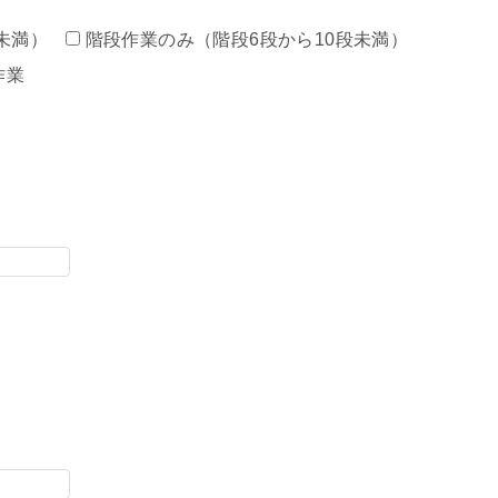
未満）
階段作業のみ（階段6段から10段未満）
作業