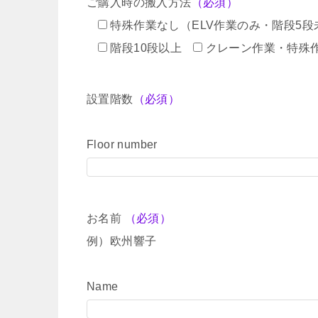
ご購入時の搬入方法
（必須）
特殊作業なし（ELV作業のみ・階段5段
階段10段以上
クレーン作業・特殊
設置階数
（必須）
Floor number
お名前
（必須）
例）欧州響子
Name