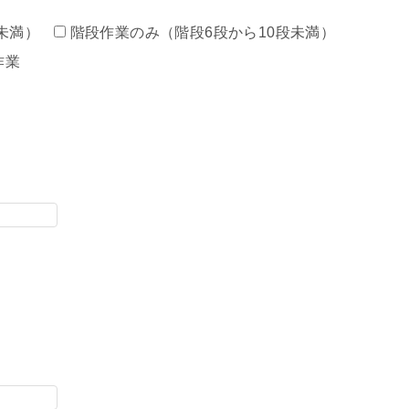
未満）
階段作業のみ（階段6段から10段未満）
作業