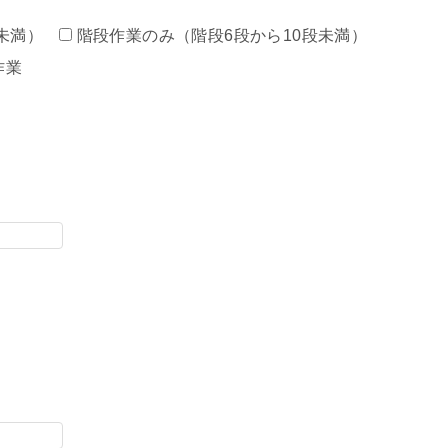
未満）
階段作業のみ（階段6段から10段未満）
作業