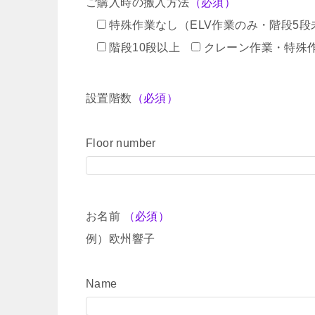
ご購入時の搬入方法
（必須）
特殊作業なし（ELV作業のみ・階段5段
階段10段以上
クレーン作業・特殊
設置階数
（必須）
Floor number
お名前
（必須）
例）欧州響子
Name