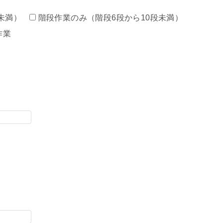
未満）
階段作業のみ（階段6段から10段未満）
作業