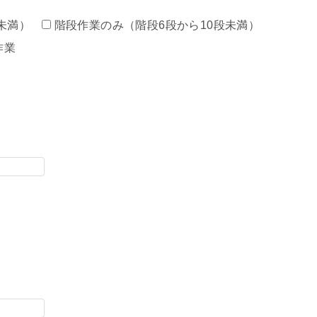
未満）
階段作業のみ（階段6段から10段未満）
作業