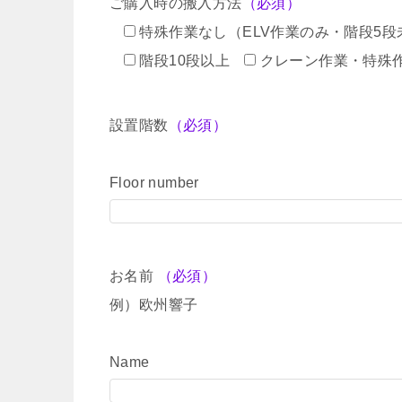
ご購入時の搬入方法
（必須）
特殊作業なし（ELV作業のみ・階段5段
階段10段以上
クレーン作業・特殊
設置階数
（必須）
Floor number
お名前
（必須）
例）欧州響子
Name