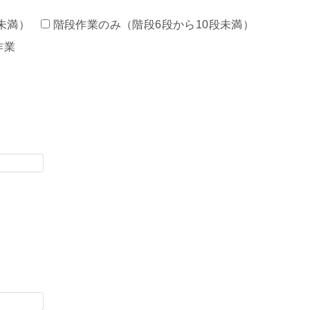
未満）
階段作業のみ（階段6段から10段未満）
作業