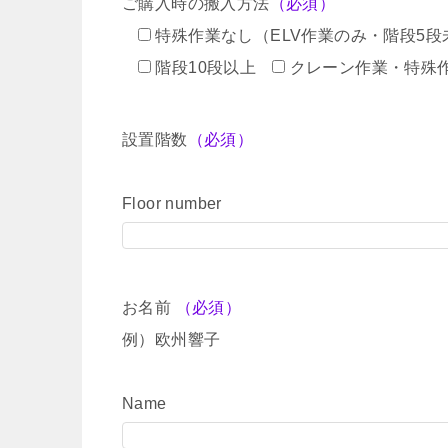
ご購入時の搬入方法
（必須）
特殊作業なし（ELV作業のみ・階段5段
階段10段以上
クレーン作業・特殊
設置階数
（必須）
Floor number
お名前
（必須）
例）欧州響子
Name