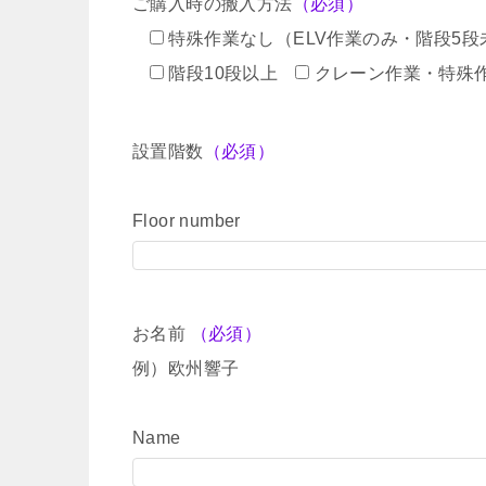
ご購入時の搬入方法
（必須）
特殊作業なし（ELV作業のみ・階段5段
階段10段以上
クレーン作業・特殊
設置階数
（必須）
Floor number
お名前
（必須）
例）欧州響子
Name