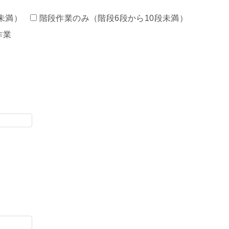
未満）
階段作業のみ（階段6段から10段未満）
作業