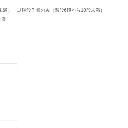
未満）
階段作業のみ（階段6段から10段未満）
作業