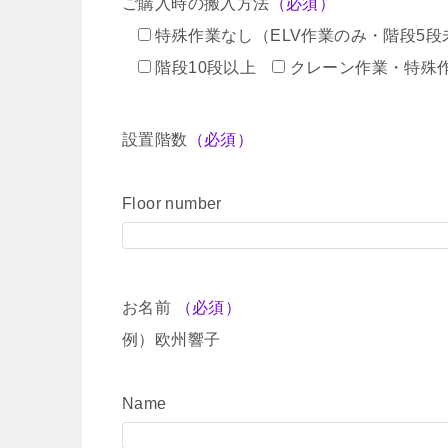
ご購入時の搬入方法
（必須）
特殊作業なし（ELV作業のみ・階段5段
階段10段以上
クレーン作業・特殊
設置階数
（必須）
Floor number
お名前
（必須）
例）欧州響子
Name