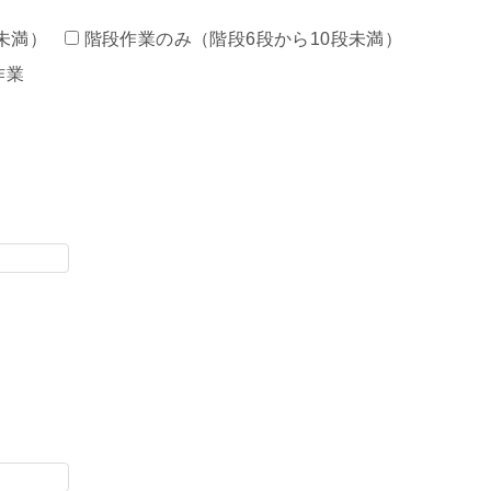
未満）
階段作業のみ（階段6段から10段未満）
作業