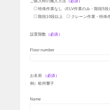
ご購入時の搬入方法
（必須）
特殊作業なし（ELV作業のみ・階段5段
階段10段以上
クレーン作業・特殊
設置階数
（必須）
Floor number
お名前
（必須）
例）欧州響子
Name