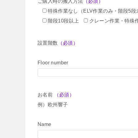
ご購入時の搬入方法
（必須）
特殊作業なし（ELV作業のみ・階段5段
階段10段以上
クレーン作業・特殊
設置階数
（必須）
Floor number
お名前
（必須）
例）欧州響子
Name