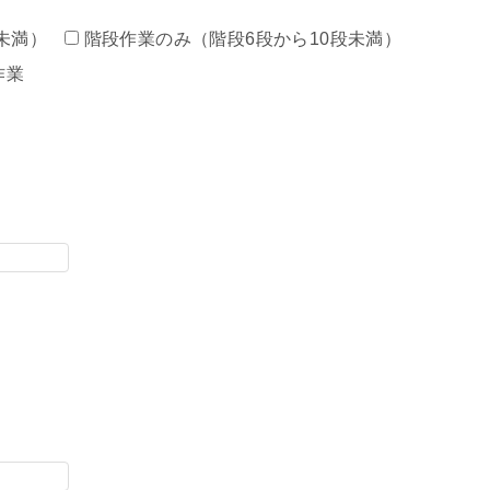
未満）
階段作業のみ（階段6段から10段未満）
作業